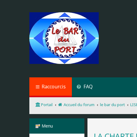
Raccourcis
FAQ
Portail
Accueil du forum
le bar du port
LIS
Menu
LA CHARTE