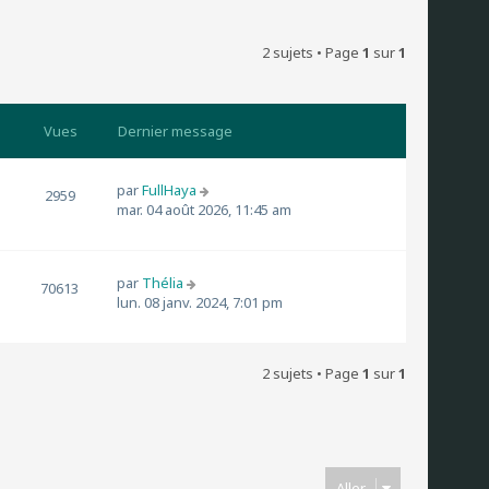
2 sujets • Page
1
sur
1
Vues
Dernier message
par
FullHaya
2959
mar. 04 août 2026, 11:45 am
par
Thélia
70613
lun. 08 janv. 2024, 7:01 pm
2 sujets • Page
1
sur
1
Aller