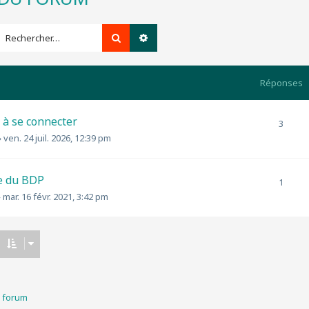
Rechercher
Recherche avancée
Réponses
é à se connecter
3
»
ven. 24 juil. 2026, 12:39 pm
e du BDP
1
»
mar. 16 févr. 2021, 3:42 pm
u forum