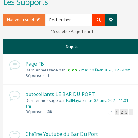
Les Supports
r
c
h
Nouveau sujet
Rechercher
Recherche a
e
r
15 sujets • Page
1
sur
1
Sujets
Page FB
Dernier message par
Igloo
«
mar. 10 févr. 2026, 12:34 pm
Réponses :
1
autocollants LE BAR DU PORT
Dernier message par
FullHaya
«
mar. 07 janv. 2025, 11:01
am
Réponses :
38
1
2
3
4
Chaîne Youtube du Bar Du Port