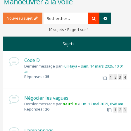
Manoeuvrer à la voile
r
c
h
Nouveau sujet
Rechercher
Recherche a
e
r
10 sujets • Page
1
sur
1
Sujets
Code D
Dernier message par
FullHaya
«
sam. 14 mars 2026, 10:01
am
Réponses :
35
1
2
3
4
Négocier les vagues
Dernier message par
nautile
«
lun. 12 mai 2025, 6:48 am
Réponses :
26
1
2
3
L'empannage