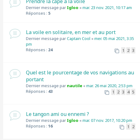
Prendre la cape à la voile
Dernier message par
Igloo
«
mar. 23 nov. 2021, 10:17 am
Réponses :
5
La voile en solitaire, en mer et au port
Dernier message par
Captain Cool
«
mer. 05 mai 2021, 3:35
pm
Réponses :
24
1
2
3
Quel est le pourcentage de vos navigations au
portant
Dernier message par
nautile
«
mar. 26 mai 2020, 2:53 pm
Réponses :
43
1
2
3
4
5
Le tangon ami ou ennemi ?
Dernier message par
Igloo
«
mar. 07 nov. 2017, 10:20 pm
Réponses :
16
1
2