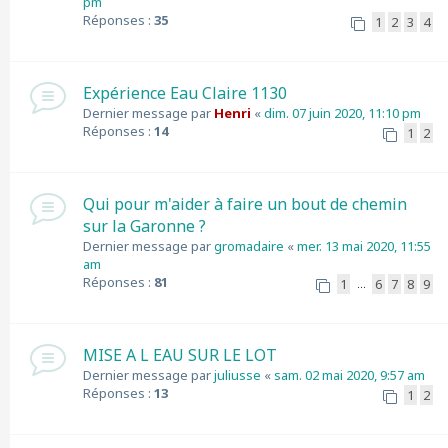
pm
Réponses :
35
1
2
3
4
Expérience Eau Claire 1130
Dernier message par
Henri
«
dim. 07 juin 2020, 11:10 pm
Réponses :
14
1
2
Qui pour m'aider à faire un bout de chemin
sur la Garonne ?
Dernier message par
gromadaire
«
mer. 13 mai 2020, 11:55
am
Réponses :
81
1
6
7
8
9
…
MISE A L EAU SUR LE LOT
Dernier message par
juliusse
«
sam. 02 mai 2020, 9:57 am
Réponses :
13
1
2