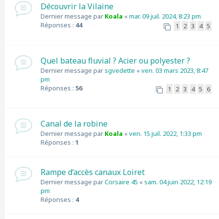
Découvrir la Vilaine
Dernier message par
Koala
«
mar. 09 juil. 2024, 8:23 pm
Réponses :
44
1
2
3
4
5
Quel bateau fluvial ? Acier ou polyester ?
Dernier message par
sgvedette
«
ven. 03 mars 2023, 8:47
pm
Réponses :
56
1
2
3
4
5
6
Canal de la robine
Dernier message par
Koala
«
ven. 15 juil. 2022, 1:33 pm
Réponses :
1
Rampe d’accès canaux Loiret
Dernier message par
Corsaire 45
«
sam. 04 juin 2022, 12:19
pm
Réponses :
4