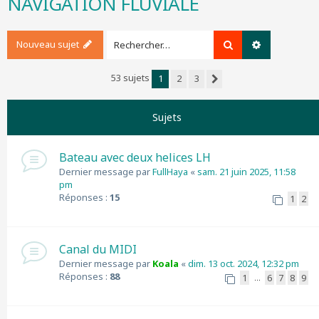
NAVIGATION FLUVIALE
r
c
h
Nouveau sujet
Rechercher
Recherche a
e
r
53 sujets
1
2
3
Suivant
Sujets
Bateau avec deux helices LH
Dernier message par
FullHaya
«
sam. 21 juin 2025, 11:58
pm
Réponses :
15
1
2
Canal du MIDI
Dernier message par
Koala
«
dim. 13 oct. 2024, 12:32 pm
Réponses :
88
1
6
7
8
9
…