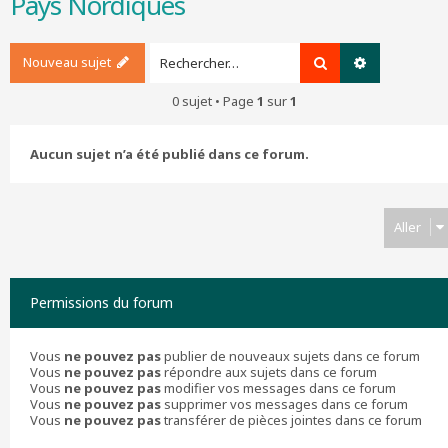
Pays Nordiques
r
c
h
Nouveau sujet
Rechercher
Recherche a
e
r
0 sujet • Page
1
sur
1
Aucun sujet n’a été publié dans ce forum.
Aller
Permissions du forum
Vous
ne pouvez pas
publier de nouveaux sujets dans ce forum
Vous
ne pouvez pas
répondre aux sujets dans ce forum
Vous
ne pouvez pas
modifier vos messages dans ce forum
Vous
ne pouvez pas
supprimer vos messages dans ce forum
Vous
ne pouvez pas
transférer de pièces jointes dans ce forum