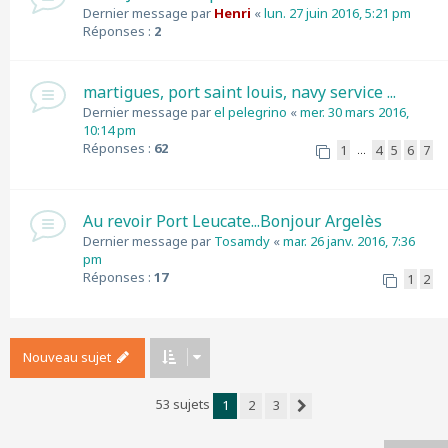
Dernier message par
Henri
«
lun. 27 juin 2016, 5:21 pm
Réponses :
2
martigues, port saint louis, navy service ...
Dernier message par
el pelegrino
«
mer. 30 mars 2016,
10:14 pm
Réponses :
62
1
4
5
6
7
…
Au revoir Port Leucate...Bonjour Argelès
Dernier message par
Tosamdy
«
mar. 26 janv. 2016, 7:36
pm
Réponses :
17
1
2
Nouveau sujet
53 sujets
1
2
3
Suivant