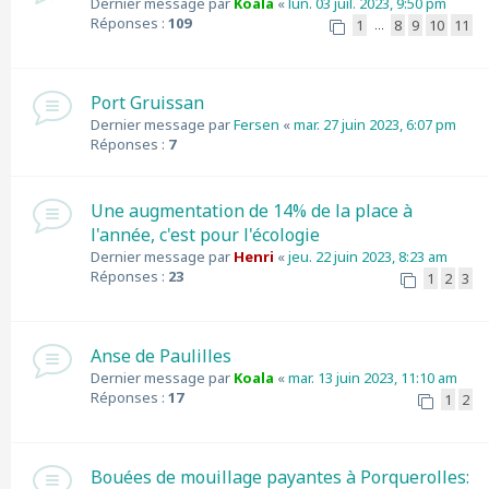
Dernier message par
Koala
«
lun. 03 juil. 2023, 9:50 pm
Réponses :
109
1
8
9
10
11
…
Port Gruissan
Dernier message par
Fersen
«
mar. 27 juin 2023, 6:07 pm
Réponses :
7
Une augmentation de 14% de la place à
l'année, c'est pour l'écologie
Dernier message par
Henri
«
jeu. 22 juin 2023, 8:23 am
Réponses :
23
1
2
3
Anse de Paulilles
Dernier message par
Koala
«
mar. 13 juin 2023, 11:10 am
Réponses :
17
1
2
Bouées de mouillage payantes à Porquerolles: