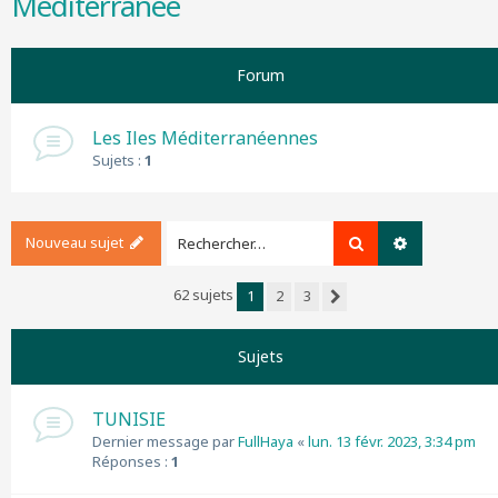
Méditerranée
r
c
h
Forum
e
r
Les Iles Méditerranéennes
Sujets :
1
Nouveau sujet
Rechercher
Recherche a
62 sujets
1
2
3
Suivant
Sujets
TUNISIE
Dernier message par
FullHaya
«
lun. 13 févr. 2023, 3:34 pm
Réponses :
1