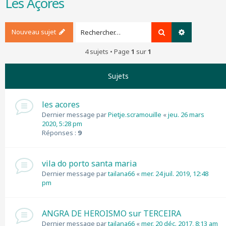
Les Açores
r
c
h
Nouveau sujet
Rechercher
Recherche a
e
r
4 sujets • Page
1
sur
1
Sujets
les acores
Dernier message par
Pietje.scramouille
«
jeu. 26 mars
2020, 5:28 pm
Réponses :
9
vila do porto santa maria
Dernier message par
tailana66
«
mer. 24 juil. 2019, 12:48
pm
ANGRA DE HEROISMO sur TERCEIRA
Dernier message par
tailana66
«
mer. 20 déc. 2017, 8:13 am