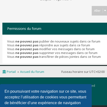
Aller
Permissions du forum
Vous
ne pouvez pas
publier de nouveaux sujets dans ce forum
Vous
ne pouvez pas
répondre aux sujets dans ce forum
Vous
ne pouvez pas
modifier vos messages dans ce forum
Vous
ne pouvez pas
supprimer vos messages dans ce forum
Vous
ne pouvez pas
transférer de pièces jointes dans ce forum
Portail
Accueil du forum
Fuseau horaire sur
UTC+02:00
Développé par
phpBB
® Forum Software © phpBB Limited
Traduction française officielle
©
Qiaeru
En poursuivant votre navigation sur ce site, vous
phpBB 3 Quarto theme by
PixelGoose Studio
acceptez l’utilisation de cookies vous permettant
Confidentialité
|
Conditions
de bénéficier d’une expérience de navigation