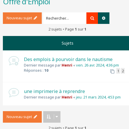
Offre d'Emploi
r
c
h
Nouveau sujet
Rechercher
Recherche a
e
r
2 sujets • Page
1
sur
1
Sujets
Des emplois à pourvoir dans le nautisme
Dernier message par
Henri
«
ven. 26 avr. 2024, 4:36 pm
Réponses :
10
1
2
une imprimerie à reprendre
Dernier message par
Henri
«
jeu. 21 mars 2024, 4:53 pm
Nouveau sujet
2 sujets • Page
1
sur
1