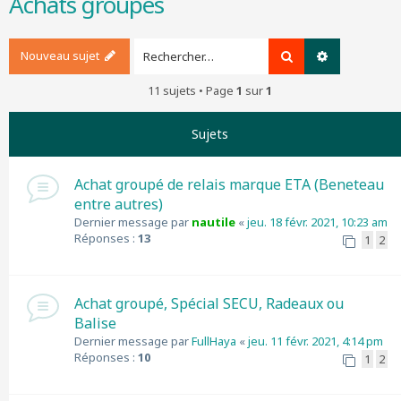
Achats groupés
r
c
h
Nouveau sujet
Rechercher
Recherche a
e
r
11 sujets • Page
1
sur
1
Sujets
Achat groupé de relais marque ETA (Beneteau
entre autres)
Dernier message par
nautile
«
jeu. 18 févr. 2021, 10:23 am
Réponses :
13
1
2
Achat groupé, Spécial SECU, Radeaux ou
Balise
Dernier message par
FullHaya
«
jeu. 11 févr. 2021, 4:14 pm
Réponses :
10
1
2