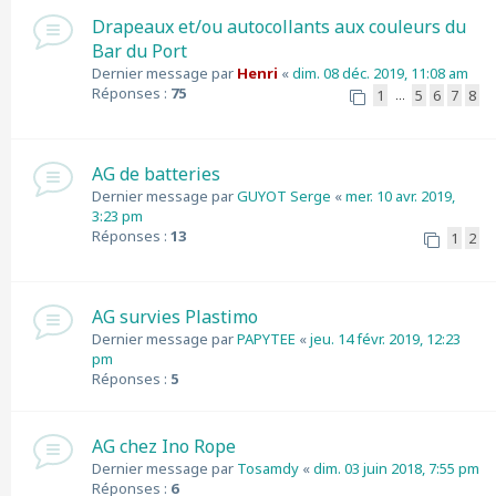
Drapeaux et/ou autocollants aux couleurs du
Bar du Port
Dernier message par
Henri
«
dim. 08 déc. 2019, 11:08 am
Réponses :
75
1
5
6
7
8
…
AG de batteries
Dernier message par
GUYOT Serge
«
mer. 10 avr. 2019,
3:23 pm
Réponses :
13
1
2
AG survies Plastimo
Dernier message par
PAPYTEE
«
jeu. 14 févr. 2019, 12:23
pm
Réponses :
5
AG chez Ino Rope
Dernier message par
Tosamdy
«
dim. 03 juin 2018, 7:55 pm
Réponses :
6