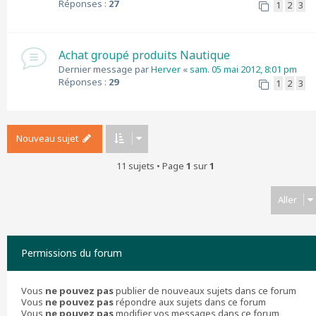
Réponses :
27
1
2
3
Achat groupé produits Nautique
Dernier message par
Herver
«
sam. 05 mai 2012, 8:01 pm
Réponses :
29
1
2
3
Nouveau sujet
11 sujets • Page
1
sur
1
Aller
Permissions du forum
Vous
ne pouvez pas
publier de nouveaux sujets dans ce forum
Vous
ne pouvez pas
répondre aux sujets dans ce forum
Vous
ne pouvez pas
modifier vos messages dans ce forum