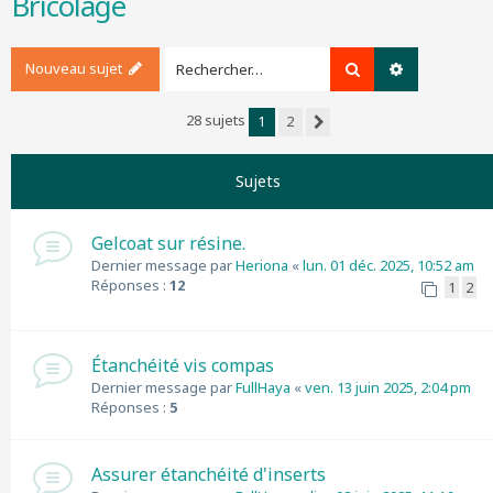
Bricolage
r
c
h
Nouveau sujet
Rechercher
Recherche a
e
r
28 sujets
1
2
Suivant
Sujets
Gelcoat sur résine.
Dernier message par
Heriona
«
lun. 01 déc. 2025, 10:52 am
Réponses :
12
1
2
Étanchéité vis compas
Dernier message par
FullHaya
«
ven. 13 juin 2025, 2:04 pm
Réponses :
5
Assurer étanchéité d'inserts