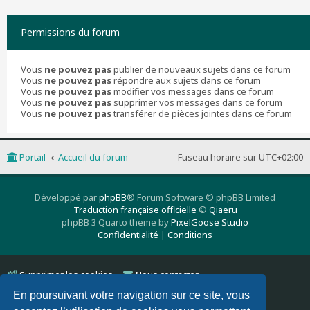
Permissions du forum
Vous
ne pouvez pas
publier de nouveaux sujets dans ce forum
Vous
ne pouvez pas
répondre aux sujets dans ce forum
Vous
ne pouvez pas
modifier vos messages dans ce forum
Vous
ne pouvez pas
supprimer vos messages dans ce forum
Vous
ne pouvez pas
transférer de pièces jointes dans ce forum
Portail
Accueil du forum
Fuseau horaire sur
UTC+02:00
Développé par
phpBB
® Forum Software © phpBB Limited
Traduction française officielle
©
Qiaeru
phpBB 3 Quarto theme by
PixelGoose Studio
Confidentialité
|
Conditions
Supprimer les cookies
Nous contacter
En poursuivant votre navigation sur ce site, vous