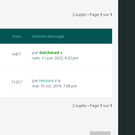
2 sujets • Page
1
sur
1
Vues
Dernier message
par
dalchmad
6437
sam. 11 juin 2022, 9:22 pm
par
Heriona V
71257
mar. 15 oct. 2019, 7:08 pm
2 sujets • Page
1
sur
1