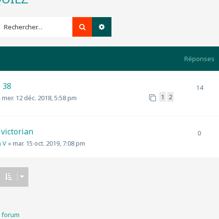
Rechercher
Recherche avancée
Réponses
 38
14
1
2
»
mer. 12 déc. 2018, 5:58 pm
victorian
0
 V
»
mar. 15 oct. 2019, 7:08 pm
u forum