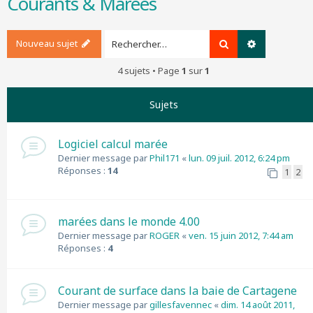
Courants & Marées
r
c
h
Nouveau sujet
Rechercher
Recherche a
e
r
4 sujets • Page
1
sur
1
Sujets
Logiciel calcul marée
Dernier message par
Phil171
«
lun. 09 juil. 2012, 6:24 pm
Réponses :
14
1
2
marées dans le monde 4.00
Dernier message par
ROGER
«
ven. 15 juin 2012, 7:44 am
Réponses :
4
Courant de surface dans la baie de Cartagene
Dernier message par
gillesfavennec
«
dim. 14 août 2011,