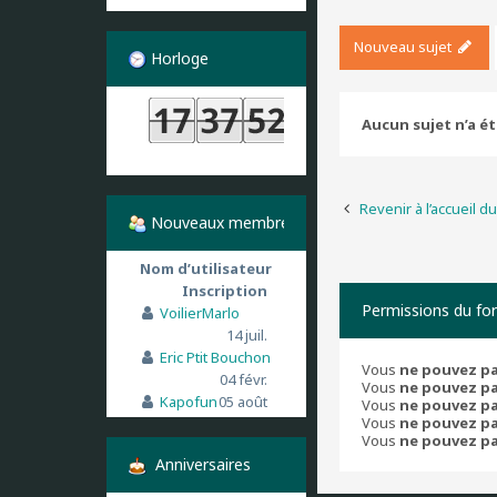
Nouveau sujet
Horloge
Aucun sujet n’a é
Revenir à l’accueil d
Nouveaux membres
Nom d’utilisateur
Inscription
Permissions du fo
VoilierMarlo
14 juil.
Eric Ptit Bouchon
Vous
ne pouvez p
04 févr.
Vous
ne pouvez p
Kapofun
05 août
Vous
ne pouvez p
Vous
ne pouvez p
Vous
ne pouvez p
Anniversaires