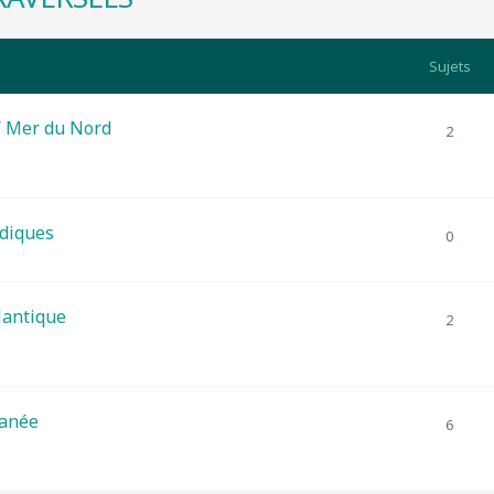
Sujets
 Mer du Nord
2
diques
0
lantique
2
ranée
6