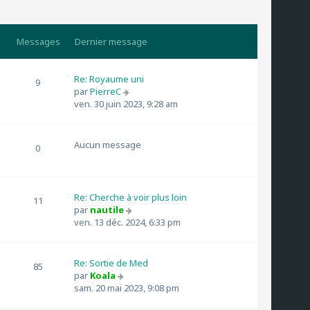
Messages
Dernier message
Re: Royaume uni
9
C
par
PierreC
o
ven. 30 juin 2023, 9:28 am
n
s
u
Aucun message
0
l
t
e
r
Re: Cherche à voir plus loin
11
l
C
par
nautile
e
o
ven. 13 déc. 2024, 6:33 pm
d
n
e
s
r
u
Re: Sortie de Med
n
85
l
C
par
Koala
i
t
o
sam. 20 mai 2023, 9:08 pm
e
e
n
r
r