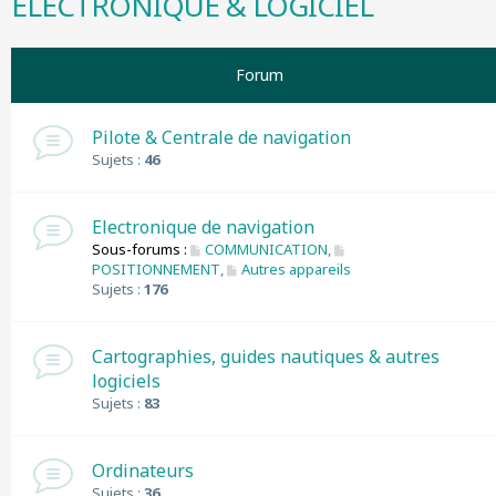
ELECTRONIQUE & LOGICIEL
r
c
h
Forum
e
r
Pilote & Centrale de navigation
Sujets :
46
Electronique de navigation
Sous-forums :
COMMUNICATION
,
POSITIONNEMENT
,
Autres appareils
Sujets :
176
Cartographies, guides nautiques & autres
logiciels
Sujets :
83
Ordinateurs
Sujets :
36