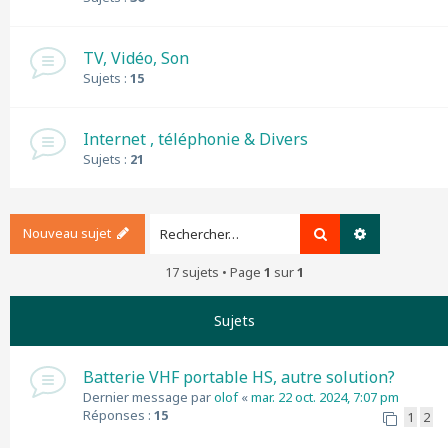
TV, Vidéo, Son
Sujets :
15
Internet , téléphonie & Divers
Sujets :
21
Nouveau sujet
Rechercher
Recherche a
17 sujets • Page
1
sur
1
Sujets
Batterie VHF portable HS, autre solution?
Dernier message par
olof
«
mar. 22 oct. 2024, 7:07 pm
Réponses :
15
1
2