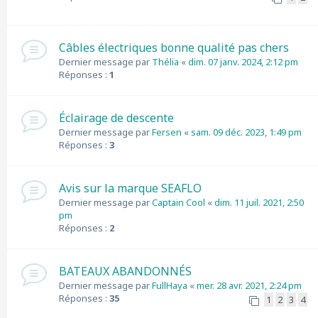
Câbles électriques bonne qualité pas chers
Dernier message par
Thélia
«
dim. 07 janv. 2024, 2:12 pm
Réponses :
1
Éclairage de descente
Dernier message par
Fersen
«
sam. 09 déc. 2023, 1:49 pm
Réponses :
3
Avis sur la marque SEAFLO
Dernier message par
Captain Cool
«
dim. 11 juil. 2021, 2:50
pm
Réponses :
2
BATEAUX ABANDONNÉS
Dernier message par
FullHaya
«
mer. 28 avr. 2021, 2:24 pm
Réponses :
35
1
2
3
4