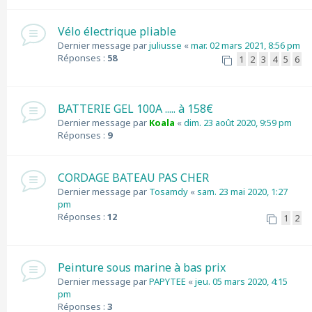
Vélo électrique pliable
Dernier message par
juliusse
«
mar. 02 mars 2021, 8:56 pm
Réponses :
58
1
2
3
4
5
6
BATTERIE GEL 100A ..... à 158€
Dernier message par
Koala
«
dim. 23 août 2020, 9:59 pm
Réponses :
9
CORDAGE BATEAU PAS CHER
Dernier message par
Tosamdy
«
sam. 23 mai 2020, 1:27
pm
Réponses :
12
1
2
Peinture sous marine à bas prix
Dernier message par
PAPYTEE
«
jeu. 05 mars 2020, 4:15
pm
Réponses :
3