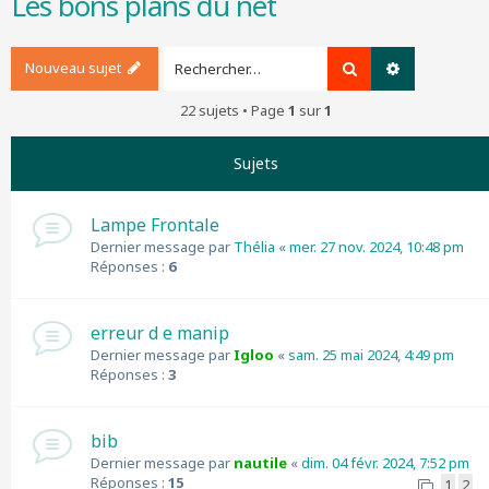
Les bons plans du net
r
c
h
Nouveau sujet
Rechercher
Recherche a
e
r
22 sujets • Page
1
sur
1
Sujets
Lampe Frontale
Dernier message par
Thélia
«
mer. 27 nov. 2024, 10:48 pm
Réponses :
6
erreur d e manip
Dernier message par
Igloo
«
sam. 25 mai 2024, 4:49 pm
Réponses :
3
bib
Dernier message par
nautile
«
dim. 04 févr. 2024, 7:52 pm
Réponses :
15
1
2