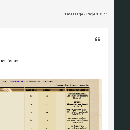
1 message • Page
1
sur
1
Citer
ncien forum