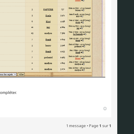
compléter.
H
a
u
t
1 message • Page
1
sur
1