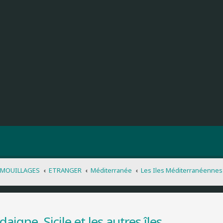
 MOUILLAGES
ETRANGER
Méditerranée
Les Iles Méditerranéennes
daigne, Sicile et les autres îles