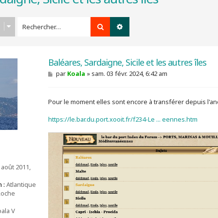
Rechercher
Recherche avancée
Baléares, Sardaigne, Sicile et les autres îles
M
par
Koala
»
sam. 03 févr. 2024, 6:42 am
e
s
s
Pour le moment elles sont encore à transférer depuis l'a
a
g
e
https://le.bar.du.port.xooit.fr/f234-Le ... eennes.htm
 août 2011,
 :
Atlantique
Roche
ala V