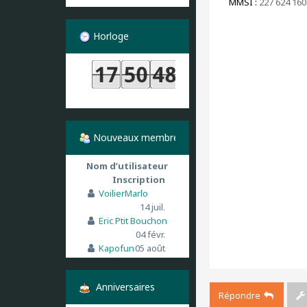
MMSI :
227 624 160
Horloge
Nouveaux membres
Nom d’utilisateur
Inscription
VoilierMarlo
14 juil.
Eric Ptit Bouchon
04 févr.
Kapofun
05 août
Anniversaires
Répondre