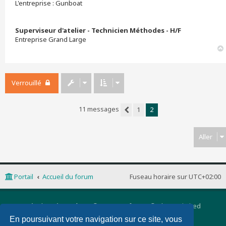
L'entreprise : Gunboat
Superviseur d'atelier - Technicien Méthodes - H/F
Entreprise Grand Large
Verrouillé
11 messages
1
2
Précédent
Aller
Portail
Accueil du forum
Fuseau horaire sur
UTC+02:00
Développé par
phpBB
® Forum Software © phpBB Limited
Traduction française officielle
©
Qiaeru
En poursuivant votre navigation sur ce site, vous
phpBB 3 Quarto theme by
PixelGoose Studio