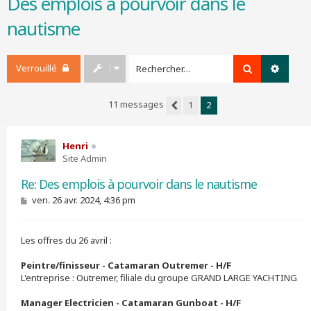
Des emplois à pourvoir dans le
r
nautisme
c
h
e
r
Verrouillé
Rechercher
Recher
11 messages
1
2
Précédent
Henri
Site Admin
Re: Des emplois à pourvoir dans le nautisme
M
ven. 26 avr. 2024, 4:36 pm
e
s
s
Les offres du 26 avril :
a
g
e
Peintre/finisseur - Catamaran Outremer - H/F
L'entreprise : Outremer, filiale du groupe GRAND LARGE YACHTING
Manager Electricien - Catamaran Gunboat - H/F