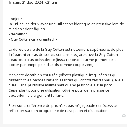
M
sam. 21 déc. 2024, 7:21 am
e
s
s
Bonjour
a
g
J'ai utilisé les deux avec une utilisation identique et intensive lors de
e
mission scientifiques:
- decatlhon
- Guy Cotten kara dremtech+
La durée de vie de la Guy Cotten est nettement supérieure, de plus
il réparent en cas de soucis sur la veste. J'ai trouvé la Guy Cotten
beaucoup plus polyvalente (tissu respirant qui me permet de la
porter par temps plus chauds comme coupe vent).
Ma veste decathlon est usée (pièces plastique fragilisées et qui
cassent cf les bandes réfléchissantes qui ont toutes disparu), elle a
duré 5 ans. Je l'utilise maintenant quand je bricole sur le pont.
Cependant pour une utilisation côtière pour de la plaisance
décathlon fait largement l'affaire.
Bien sur la différence de prix n'est pas négligeable et nécessite
réflexion sur son programme de navigation et d'utilisation.