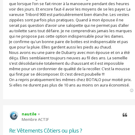
g
que lorsque l'on se fait rincer à la manoeuvre pendant des heures
e
voir des jours. Et encore faut-il avoir les moyens de se les payer. La
vareuse Tribord 900 est particulièrement bien étanche. Les vestes
zippées sont parfois plus pratiques. Quand à mon épouse il ne
serait pas question d'avoir une salopette qui ne permet pas d'aller
au toilette sans tout défaire. Je ne comprendrais jamais les marques
qui ne propose pas cette option indispensable pour les dames.
Je confirme qu'un bonne paire de bottes est indispensable et pas
que pour la pluie. Elles gardent aussi les pieds au chaud.
Nous avons eu une paire de Dubarry avec mon épouse et on a été
déçu. Elles semblaient toujours neuves au fil des ans. La semellle
s'est désolidarisée totalement du chaussant et il est impossible
même pour un cordonnier de qualité de la recoller. C'est la mousse
qui finit par se décomposer. Et c'est direct poubelle !!!
On a repris pratiquement les mêmes chez BOTALO pour moitié prix.
Si elles ne durent pas plus de 10 ans au moins on aura économisé.
nautile
Membre ACTIF
Citer
Re: Vêtements Côtiers ou plus ?