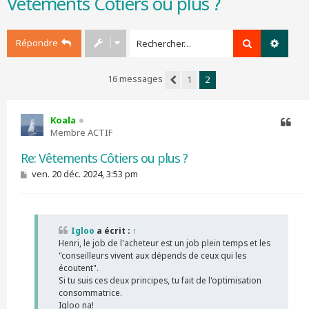
Vêtements Côtiers ou plus ?
r
c
h
Répondre
Rechercher
Recher
e
r
16 messages
1
2
Précédent
Koala
Membre ACTIF
Citer
Re: Vêtements Côtiers ou plus ?
M
ven. 20 déc. 2024, 3:53 pm
e
s
s
a
g
Igloo
a écrit :
↑
e
Henri, le job de l'acheteur est un job plein temps et les
"conseilleurs vivent aux dépends de ceux qui les
écoutent".
Si tu suis ces deux principes, tu fait de l'optimisation
consommatrice.
Igloo na!