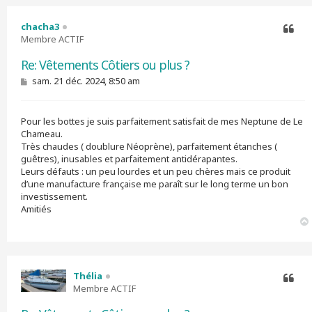
chacha3
Membre ACTIF
Citer
Re: Vêtements Côtiers ou plus ?
M
sam. 21 déc. 2024, 8:50 am
e
s
s
Pour les bottes je suis parfaitement satisfait de mes Neptune de Le
a
g
Chameau.
e
Très chaudes ( doublure Néoprène), parfaitement étanches (
guêtres), inusables et parfaitement antidérapantes.
Leurs défauts : un peu lourdes et un peu chères mais ce produit
d’une manufacture française me paraît sur le long terme un bon
investissement.
Amitiés
Thélia
Membre ACTIF
Citer