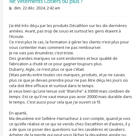
Re: Vêtements Côtiers ou plus ?
M
dim. 22 déc. 2024, 2:42 am
e
s
s
J'ai été très déçu par les produits Décathlon sur les dix dernières
a
g
années. Avant, pas trop de souci et surtout les gens étaient à
e
l'écoute.
Ce n'est plus le cas, la formation à gérer les clients n'est plus pour
vous contenter mais comment ne pas rembourser.
Je ne vais pas énumérer, c'est triste.
Des grandes marques se sont endormies et leur qualité de
fabrication a chuté et ce pour gagner toujours plus.
Dubarry, Aigle, ce n'est plus ce que c'était.
J'étais perdu entre toutes ces marques, produits, et je ne savais
plus ce que je devais prendre pour ne pas être déçu les jours où
cela doit être efficace et surtout dans le temps.
Je veux bien qu'une tenue soit "étanche" à 30000 mais combien de
temps. Est ce qu'il ne vaut mieux pas avoir 20000 mais durable dans
le temps. C'est aussi pour cela que j'ai ouvert ce fil.
En aparté,
Ma deuxième est Sellière-Harnacheur à son compte, quand je vois
ce qu'elle réalise et ce qui se vends chez Decathlon et d'autres, il y
a de quoi ce poser des questions sur les cavalières et cavaliers.
Acheter de la merde qui peut vous lâcher la deuxième année ou