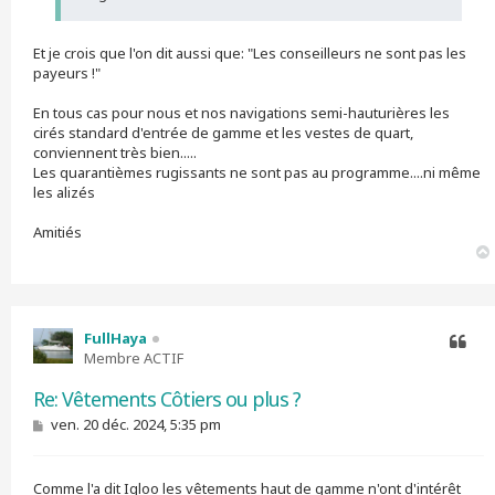
Et je crois que l'on dit aussi que: "Les conseilleurs ne sont pas les
payeurs !"
En tous cas pour nous et nos navigations semi-hauturières les
cirés standard d'entrée de gamme et les vestes de quart,
conviennent très bien.....
Les quarantièmes rugissants ne sont pas au programme....ni même
les alizés
Amitiés
FullHaya
Membre ACTIF
Citer
Re: Vêtements Côtiers ou plus ?
M
ven. 20 déc. 2024, 5:35 pm
e
s
s
Comme l'a dit Igloo les vêtements haut de gamme n'ont d'intérêt
a