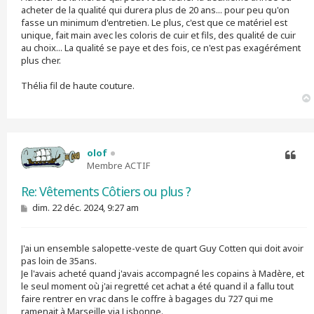
acheter de la qualité qui durera plus de 20 ans... pour peu qu'on
fasse un minimum d'entretien. Le plus, c'est que ce matériel est
unique, fait main avec les coloris de cuir et fils, des qualité de cuir
au choix... La qualité se paye et des fois, ce n'est pas exagérément
plus cher.
Thélia fil de haute couture.
olof
Membre ACTIF
Citer
Re: Vêtements Côtiers ou plus ?
M
dim. 22 déc. 2024, 9:27 am
e
s
s
J'ai un ensemble salopette-veste de quart Guy Cotten qui doit avoir
a
g
pas loin de 35ans.
e
Je l'avais acheté quand j'avais accompagné les copains à Madère, et
le seul moment où j'ai regretté cet achat a été quand il a fallu tout
faire rentrer en vrac dans le coffre à bagages du 727 qui me
ramenait à Marseille via Lisbonne.