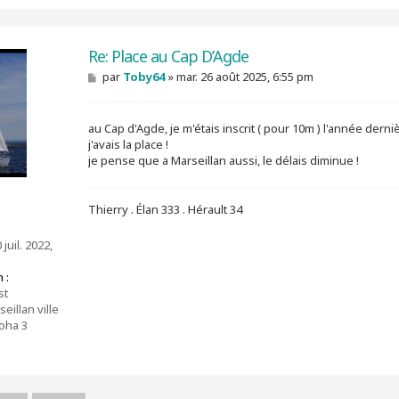
Re: Place au Cap D’Agde
M
par
Toby64
»
mar. 26 août 2025, 6:55 pm
e
s
s
au Cap d'Agde, je m'étais inscrit ( pour 10m ) l'année derniè
a
g
j'avais la place !
e
je pense que a Marseillan aussi, le délais diminue !
Thierry . Élan 333 . Hérault 34
juil. 2022,
 :
st
eillan ville
oha 3