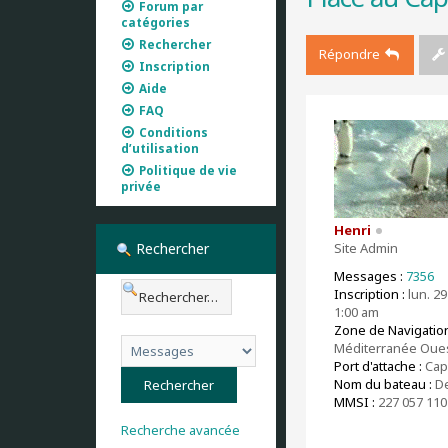
Forum par
catégories
Rechercher
Répondre
Inscription
Aide
FAQ
Conditions
d’utilisation
Politique de vie
privée
Henri
Rechercher
Site Admin
Messages :
7356
Inscription :
lun. 29
1:00 am
Zone de Navigation
Méditerranée Oue
Port d'attache :
Cap
Nom du bateau :
De
MMSI :
227 057 110
Recherche avancée