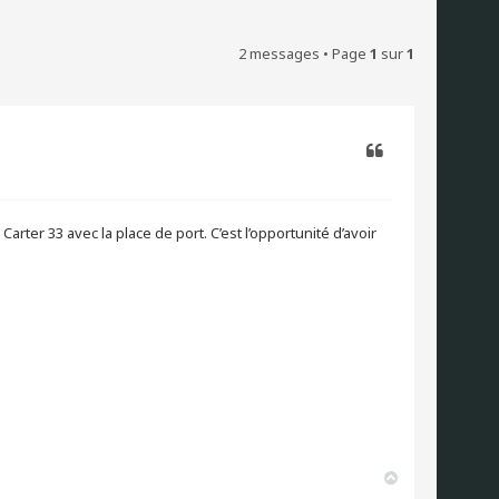
2 messages • Page
1
sur
1
Citer
arter 33 avec la place de port. C’est l’opportunité d’avoir
H
a