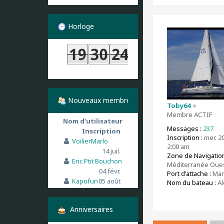
Horloge
Nouveaux membres
Toby64
Membre ACTIF
Nom d’utilisateur
Messages :
237
Inscription
Inscription :
mer. 20 
VoilierMarlo
2:00 am
14 juil.
Zone de Navigation
Eric Ptit Bouchon
Méditerranée Oue
04 févr.
Port d'attache :
Mars
Kapofun
05 août
Nom du bateau :
Al
Anniversaires