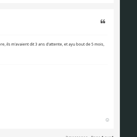
u
t
Citer
re, ils m'avaient dit 3 ans d'attente, et ayu bout de 5 mois,
H
a
u
t