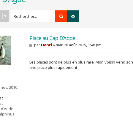
Rechercher
Recherche avancée
Place au Cap D’Agde
M
par
Henri
»
mar. 26 août 2025, 1:48 pm
e
s
s
Les places sont de plus en plus rare. Mon voisin vend son C
a
g
une place plus rapidement
e
 nov. 2010,
 :
st
 d'Agde
lphinus