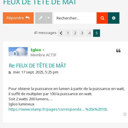
FEUX DE TÊTE DE MÂT
r
c
h
Répondre
Rechercher
Recher
e
r
41 messages
1
2
3
4
5
Précédent
Igloo
Membre ACTIF
Citer
Re: FEUX DE TÊTE DE MÂT
M
mer. 17 sept. 2025, 5:25 pm
e
s
s
Pour obtenir la puissance en lumen à partir de la puissance en watt,
a
g
il suffit de multiplier par 100 la puissance en watt.
e
Soit 2 watts 200 lumens, ...
Igloo lumineux
https://www.silamp.fr/pages/corresponda ... %20x%2010)
.