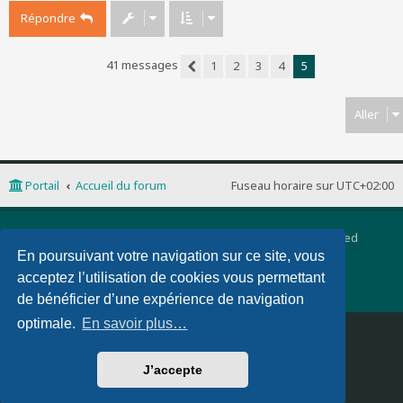
Répondre
41 messages
1
2
3
4
5
Précédent
Aller
Portail
Accueil du forum
Fuseau horaire sur
UTC+02:00
Développé par
phpBB
® Forum Software © phpBB Limited
Traduction française officielle
©
Qiaeru
En poursuivant votre navigation sur ce site, vous
phpBB 3 Quarto theme by
PixelGoose Studio
acceptez l’utilisation de cookies vous permettant
Confidentialité
|
Conditions
de bénéficier d’une expérience de navigation
optimale.
En savoir plus…
Supprimer les cookies
Nous contacter
J’accepte