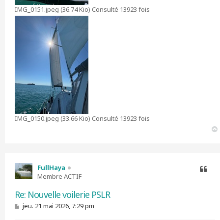
IMG_0151.jpeg (36.74 Kio) Consulté 13923 fois
IMG_0150.jpeg (33.66 Kio) Consulté 13923 fois
FullHaya
Membre ACTIF
Citer
Re: Nouvelle voilerie PSLR
M
jeu. 21 mai 2026, 7:29 pm
e