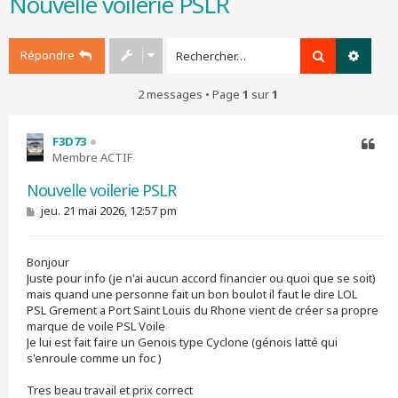
Nouvelle voilerie PSLR
r
c
h
Répondre
Rechercher
Recher
e
r
2 messages • Page
1
sur
1
F3D73
Membre ACTIF
Citer
Nouvelle voilerie PSLR
M
jeu. 21 mai 2026, 12:57 pm
e
s
s
Bonjour
a
g
Juste pour info (je n'ai aucun accord financier ou quoi que se soit)
e
mais quand une personne fait un bon boulot il faut le dire LOL
PSL Grement a Port Saint Louis du Rhone vient de créer sa propre
marque de voile PSL Voile
Je lui est fait faire un Genois type Cyclone (génois latté qui
s'enroule comme un foc )
Tres beau travail et prix correct