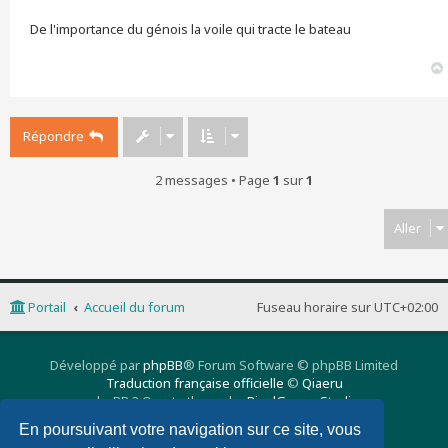
s
s
De l'importance du génois la voile qui tracte le bateau
a
g
e
Répondre
2 messages • Page
1
sur
1
Aller
Portail
Accueil du forum
Fuseau horaire sur
UTC+02:00
Développé par
phpBB
® Forum Software © phpBB Limited
Traduction française officielle
©
Qiaeru
phpBB 3 Quarto theme by
PixelGoose Studio
Confidentialité
|
Conditions
En poursuivant votre navigation sur ce site, vous