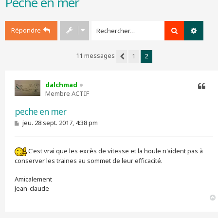
Pêche en mer
r
c
h
Répondre
Rechercher
Recher
e
r
11 messages
1
2
Précédent
dalchmad
Membre ACTIF
Citer
peche en mer
M
jeu. 28 sept. 2017, 4:38 pm
e
s
s
C'est vrai que les excès de vitesse et la houle n'aident pas à
a
g
conserver les traines au sommet de leur efficacité.
e
Amicalement
Jean-claude