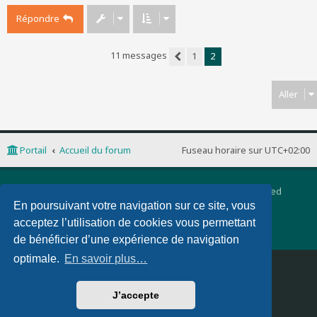
Répondre
11 messages
1
2
Précédent
Aller
Portail
Accueil du forum
Fuseau horaire sur
UTC+02:00
Développé par
phpBB
® Forum Software © phpBB Limited
Traduction française officielle
©
Qiaeru
En poursuivant votre navigation sur ce site, vous
phpBB 3 Quarto theme by
PixelGoose Studio
acceptez l’utilisation de cookies vous permettant
Confidentialité
|
Conditions
de bénéficier d’une expérience de navigation
optimale.
En savoir plus…
Supprimer les cookies
Nous contacter
J’accepte