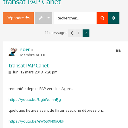
transat PAP Canet
r
c
h
Répondre
Rechercher
Recher
e
r
11 messages
1
2
Précédent
POPE
Membre ACTIF
Citer
transat PAP Canet
M
lun. 12 mars 2018, 7:20 pm
e
s
s
remontée depuis PAP vers les Açores.
a
g
e
https://youtu.be/UgtiWumhFjg
quelques heures avant de flirter avec une dépression....
https://youtu.be/eW6SXN0bQbk