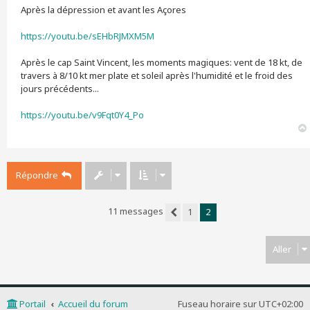
Après la dépression et avant les Açores
https://youtu.be/sEHbRJMXM5M
Après le cap Saint Vincent, les moments magiques: vent de 18 kt, de
travers à 8/10 kt mer plate et soleil après l'humidité et le froid des
jours précédents...
https://youtu.be/v9Fqt0Y4_Po
Répondre
11 messages
1
2
Précédent
Aller
Portail
Accueil du forum
Fuseau horaire sur
UTC+02:00