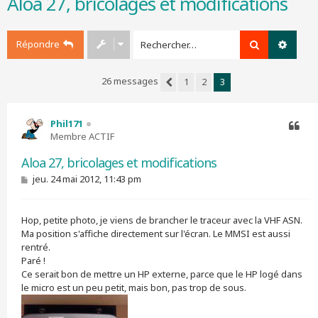
Aloa 27, bricolages et modifications
r
c
h
Répondre
Rechercher
Recher
e
r
26 messages
1
2
3
Précédent
Phil171
Membre ACTIF
Citer
Aloa 27, bricolages et modifications
M
jeu. 24 mai 2012, 11:43 pm
e
s
s
Hop, petite photo, je viens de brancher le traceur avec la VHF ASN.
a
g
Ma position s'affiche directement sur l'écran. Le MMSI est aussi
e
rentré.
Paré !
Ce serait bon de mettre un HP externe, parce que le HP logé dans
le micro est un peu petit, mais bon, pas trop de sous.