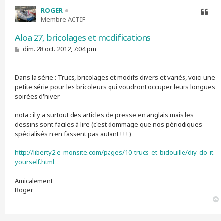
ROGER
Membre ACTIF
Citer
Aloa 27, bricolages et modifications
M
dim. 28 oct. 2012, 7:04 pm
e
s
s
Dans la série : Trucs, bricolages et modifs divers et variés, voici une
a
g
petite série pour les bricoleurs qui voudront occuper leurs longues
e
soirées d'hiver
nota : il y a surtout des articles de presse en anglais mais les
dessins sont faciles à lire (c'est dommage que nos périodiques
spécialisés n'en fassent pas autant ! ! ! )
http://liberty2.e-monsite.com/pages/10-trucs-et-bidouille/diy-do-it-
yourself.html
Amicalement
Roger