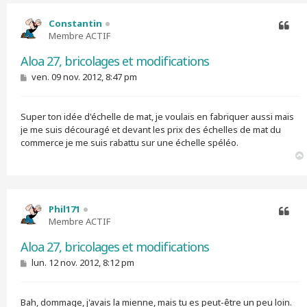
Constantin
Membre ACTIF
Citer
Aloa 27, bricolages et modifications
M
ven. 09 nov. 2012, 8:47 pm
e
s
s
Super ton idée d'échelle de mat, je voulais en fabriquer aussi mais
a
g
je me suis découragé et devant les prix des échelles de mat du
e
commerce je me suis rabattu sur une échelle spéléo.
Phil171
Membre ACTIF
Citer
Aloa 27, bricolages et modifications
M
lun. 12 nov. 2012, 8:12 pm
e
s
s
Bah, dommage, j'avais la mienne, mais tu es peut-être un peu loin.
a