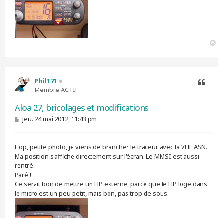
Phil171
Membre ACTIF
Citer
Aloa 27, bricolages et modifications
M
jeu. 24 mai 2012, 11:43 pm
e
s
s
Hop, petite photo, je viens de brancher le traceur avec la VHF ASN.
a
g
Ma position s'affiche directement sur l'écran. Le MMSI est aussi
e
rentré.
Paré !
Ce serait bon de mettre un HP externe, parce que le HP logé dans
le micro est un peu petit, mais bon, pas trop de sous.