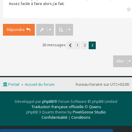
g
Assez facile à faire alors j'ai fait.
e
Répondre
26 messages
1
2
3
Précédent
Aller
Portail
Accueil du forum
Fuseau horaire sur
UTC+02:00
Développé par
phpBB
® Forum Software © phpBB Limited
Traduction française officielle
©
Qiaeru
phpBB 3 Quarto theme by
PixelGoose Studio
Confidentialité
|
Conditions