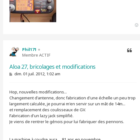
Phil171
Membre ACTIF
Citer
Aloa 27, bricolages et modifications
M
dim. 01 juil. 2012, 1:02 am
e
s
s
Hop, nouvelles modifications...
a
g
Changement d'antenne, donc fabrication d'une échelle un peu trop
e
largement calculée, je pourrai m'en servir sur un mât de 14m...
et remplacement des coulisseaux de GV.
Fabrication d'un lazy jack simplifié.
Je viens de rentrer le génois pour lui fabriquer des pennons.
La machine à coudre aura ... 81 ans en novembre...