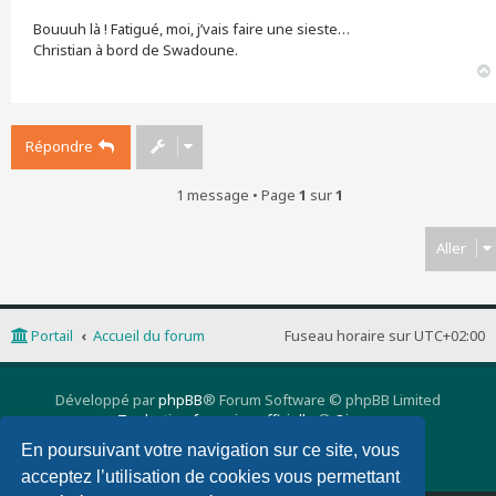
Bouuuh là ! Fatigué, moi, j’vais faire une sieste…
Christian à bord de Swadoune.
Répondre
1 message • Page
1
sur
1
Aller
Portail
Accueil du forum
Fuseau horaire sur
UTC+02:00
Développé par
phpBB
® Forum Software © phpBB Limited
Traduction française officielle
©
Qiaeru
phpBB 3 Quarto theme by
PixelGoose Studio
En poursuivant votre navigation sur ce site, vous
Confidentialité
|
Conditions
acceptez l’utilisation de cookies vous permettant