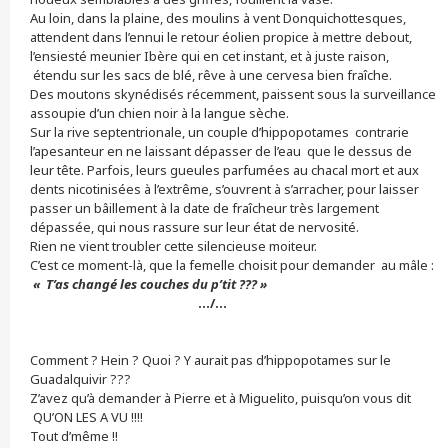
Au loin, dans la plaine, des moulins à vent Donquichottesques,
attendent dans l’ennui le retour éolien propice à mettre debout,
l’ensiesté meunier Ibère qui en cet instant, et à juste raison,
étendu sur les sacs de blé, rêve à une cervesa bien fraîche.
Des moutons skynédisés récemment, paissent sous la surveillance
assoupie d’un chien noir à la langue sèche.
Sur la rive septentrionale, un couple d’hippopotames contrarie
l’apesanteur en ne laissant dépasser de l’eau que le dessus de
leur tête. Parfois, leurs gueules parfumées au chacal mort et aux
dents nicotinisées à l’extrême, s’ouvrent à s’arracher, pour laisser
passer un bâillement à la date de fraîcheur très largement
dépassée, qui nous rassure sur leur état de nervosité.
Rien ne vient troubler cette silencieuse moiteur.
C’est ce moment-là, que la femelle choisit pour demander au mâle :
« T’as changé les couches du p’tit ??? »
…/…
Comment ? Hein ? Quoi ? Y aurait pas d’hippopotames sur le
Guadalquivir ???
Z’avez qu’à demander à Pierre et à Miguelito, puisqu’on vous dit
QU’ON LES A VU !!!!
Tout d’même !!