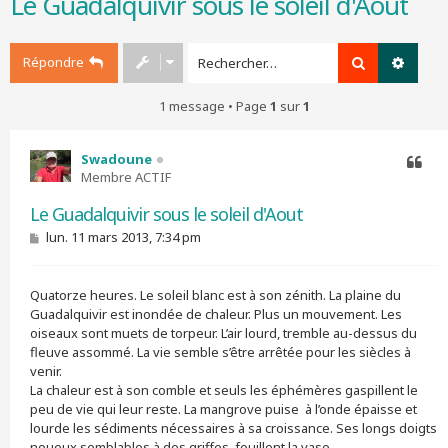
Le Guadalquivir sous le soleil d'Aout
r
c
h
Répondre
Rechercher
Recher
e
r
1 message • Page
1
sur
1
Swadoune
Membre ACTIF
Citer
Le Guadalquivir sous le soleil d'Aout
M
lun. 11 mars 2013, 7:34 pm
e
s
s
Quatorze heures. Le soleil blanc est à son zénith. La plaine du
a
g
Guadalquivir est inondée de chaleur. Plus un mouvement. Les
e
oiseaux sont muets de torpeur. L’air lourd, tremble au-dessus du
fleuve assommé. La vie semble s’être arrêtée pour les siècles à
venir.
La chaleur est à son comble et seuls les éphémères gaspillent le
peu de vie qui leur reste. La mangrove puise à l’onde épaisse et
lourde les sédiments nécessaires à sa croissance. Ses longs doigts
noueux semblables à des griffes, fouillent la vase.