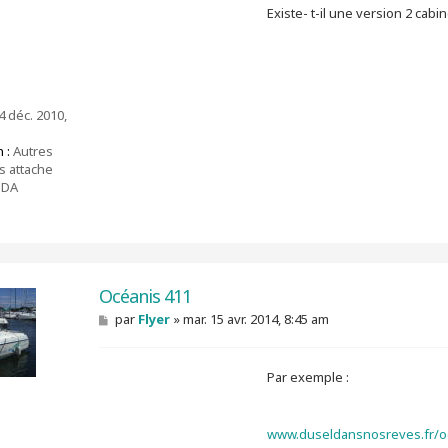
Existe- t-il une version 2 cabi
a
g
e
 déc. 2010,
 :
Autres
s attache
BDA
Océanis 411
M
par
Flyer
»
mar. 15 avr. 2014, 8:45 am
e
s
s
Par exemple :
a
g
e
www.duseldansnosreves.fr/o