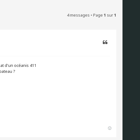
4 messages • Page
1
sur
1
Citer
hat d'un océanis 411
bateau ?
H
a
u