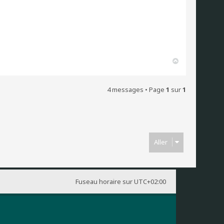
H
a
u
t
4 messages • Page
1
sur
1
Aller
Fuseau horaire sur
UTC+02:00