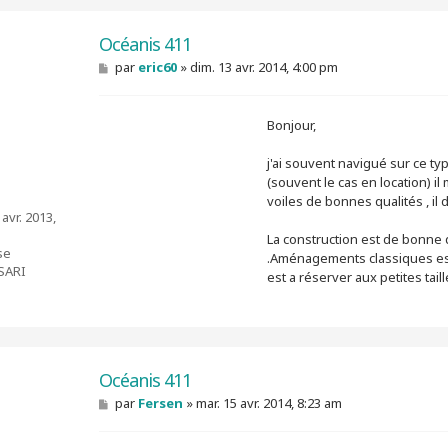
Océanis 411
M
par
eric60
»
dim. 13 avr. 2014, 4:00 pm
e
s
s
Bonjour,
a
g
e
j'ai souvent navigué sur ce ty
(souvent le cas en location) i
voiles de bonnes qualités , il 
 avr. 2013,
La construction est de bonne qu
se
.Aménagements classiques est
SARI
est a réserver aux petites tail
Océanis 411
M
par
Fersen
»
mar. 15 avr. 2014, 8:23 am
e
s
s