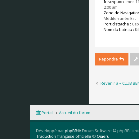
Inscription :
mer. 11
2:00 am
Zone de Navigation
Méditerranée Est
Port d'attache :
Cap
Nom du bateau :
Ki
Répondre
Revenir à « CLUB B
Portail
Accueil du forum
Développé par
phpBB
® Forum Software © phpBB Limi
Traduction française officielle
©
Qiaeru