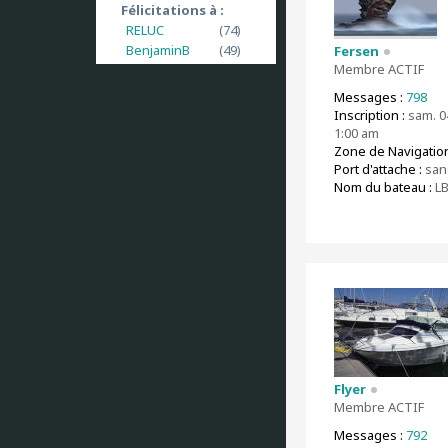
Félicitations à :
RELUC
(74)
BenjaminB
(49)
Fersen
Membre ACTIF
Messages :
798
Inscription :
sam. 04
1:00 am
Zone de Navigation
Port d'attache :
san
Nom du bateau :
L
Flyer
Membre ACTIF
Messages :
792