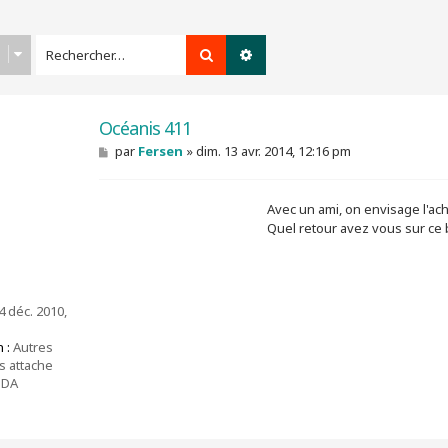
Rechercher
Recherche avancée
Océanis 411
M
par
Fersen
»
dim. 13 avr. 2014, 12:16 pm
e
s
s
Avec un ami, on envisage l'ac
a
g
Quel retour avez vous sur ce 
e
 déc. 2010,
 :
Autres
s attache
BDA