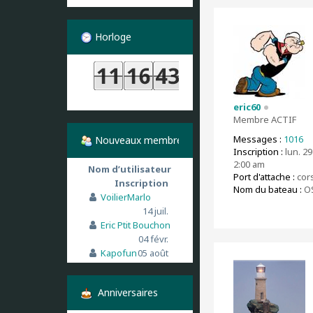
Horloge
eric60
Membre ACTIF
Messages :
1016
Nouveaux membres
Inscription :
lun. 29
2:00 am
Nom d’utilisateur
Port d'attache :
cor
Inscription
Nom du bateau :
O
VoilierMarlo
14 juil.
Eric Ptit Bouchon
04 févr.
Kapofun
05 août
Anniversaires