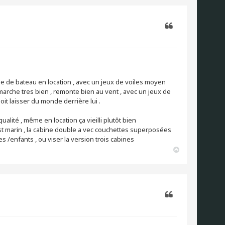
t
Citer
pe de bateau en location , avec un jeux de voiles moyen
l marche tres bien , remonte bien au vent , avec un jeux de
doit laisser du monde derrière lui .
alité , même en location ça vieilli plutôt bien
 marin , la cabine double a vec couchettes superposées
les /enfants , ou viser la version trois cabines
H
a
u
t
Citer