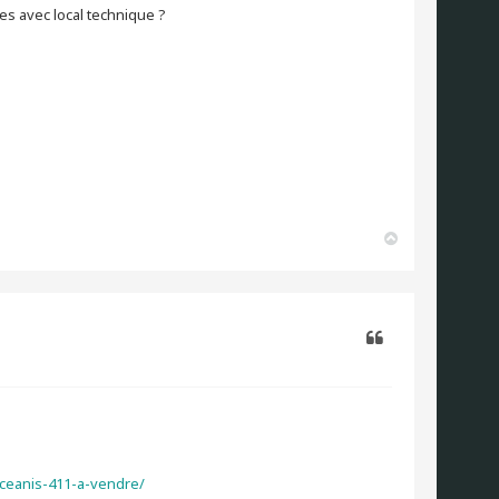
nes avec local technique ?
H
a
u
t
Citer
ceanis-411-a-vendre/