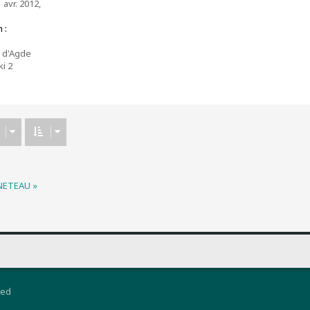
 avr. 2012,
 :
 d'Agde
ki 2
ENETEAU »
ted