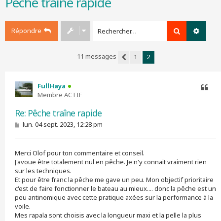
Pêche traîne rapide
r
c
h
Répondre
Rechercher
Recher
e
r
11 messages
1
2
Précédent
FullHaya
Membre ACTIF
Citer
Re: Pêche traîne rapide
M
lun. 04 sept. 2023, 12:28 pm
e
s
s
Merci Olof pour ton commentaire et conseil.
a
g
J'avoue être totalement nul en pêche. Je n'y connait vraiment rien
e
sur les techniques.
Et pour être franc la pêche me gave un peu. Mon objectif prioritaire
c'est de faire fonctionner le bateau au mieux.... donc la pêche est un
peu antinomique avec cette pratique axées sur la performance à la
voile.
Mes rapala sont choisis avec la longueur maxi et la pelle la plus