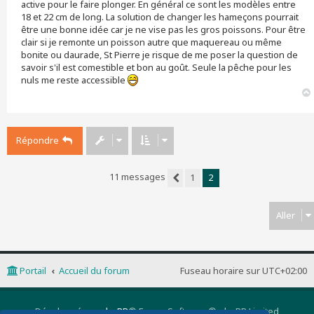
active pour le faire plonger. En général ce sont les modèles entre
18 et 22 cm de long. La solution de changer les hameçons pourrait
être une bonne idée car je ne vise pas les gros poissons. Pour être
clair si je remonte un poisson autre que maquereau ou même
bonite ou daurade, St Pierre je risque de me poser la question de
savoir s'il est comestible et bon au goût. Seule la pêche pour les
nuls me reste accessible
Répondre
11 messages
1
2
Précédent
Aller
Portail
Accueil du forum
Fuseau horaire sur
UTC+02:00
Développé par
phpBB
® Forum Software © phpBB Limited